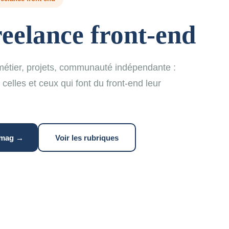
reelance front-end
étier, projets, communauté indépendante :
elles et ceux qui font du front-end leur
 mag →
Voir les rubriques