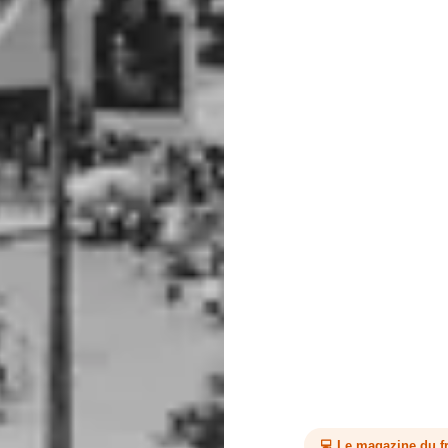
💻 Le magazine du fr