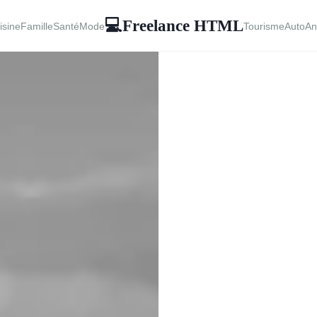
Freelance HTML
💻
isine
Famille
Santé
Mode
Tourisme
Auto
An